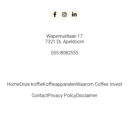



Wapenrustlaan 17
7321 DL Apeldoorn
055-8082555
Home
Onze koffie
Koffieapparaten
Waarom Coffee Invest
Contact
Privacy Policy
Disclaimer