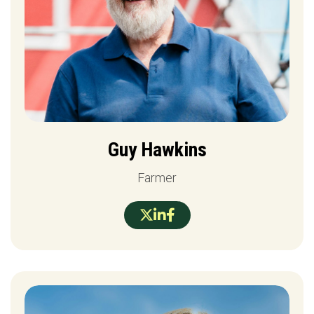
Guy Hawkins
Farmer


