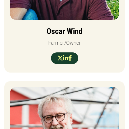
Oscar Wind
Farmer/Owner


